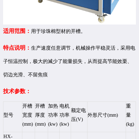
适用范围：
用于珍珠棉型材的开槽。
特点说明：
生产速度任意调节，机械操作平稳灵活，采用电
子恒温控制，极大的滅少了能量损失，从而提高节能效栗、
切边光滑、不留焦痕
技术参数：
开槽
开槽
加热
电机
重
额定电
型号
宽度
厚度
功率
功率
外形尺寸(mm)
量
压(V)
(mm)
(mm)
(kw)
(kw)
(kg)
HX-