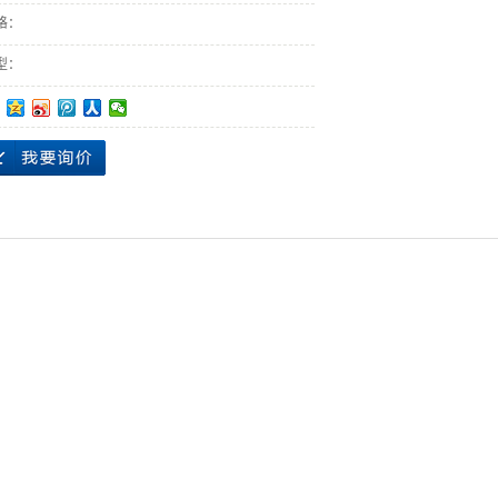
格：
型：