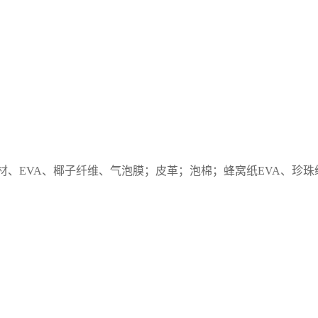
材、
EVA、椰子纤维、气泡膜；皮革；泡棉；蜂窝纸EVA、珍