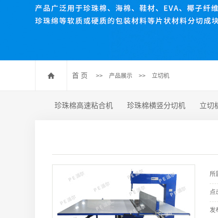
珍珠棉压棉机
珍珠棉开槽机
数控送料裁断机
珍珠棉排废机
首 页
>>
产品展示
>>
立切机
珍珠棉高速粘合机
珍珠棉横竖分切机
立切
所
点
发