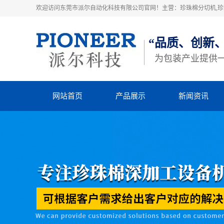
欢迎访问东莞市派尔自动化科技有限公司官网！主营：珍珠棉分切机,珍珠
“品质、创新
为包装产业提供
网站首页
产品展示
新闻资讯
珍珠棉高速粘合机
派尔动态
珍珠棉横竖分切机
行业动态
立切机
知识库
EVA横竖分切机
四柱裁断机
热熔胶机