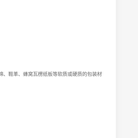
珠绵、鞋革、蜂窝瓦楞纸板等软质或硬质的包装材