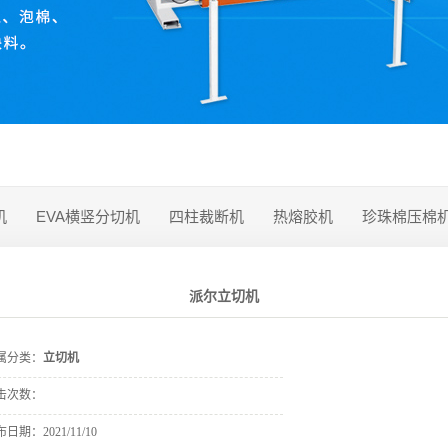
机
EVA横竖分切机
四柱裁断机
热熔胶机
珍珠棉压棉
派尔立切机
属分类：
立切机
击次数：
布日期：
2021/11/10