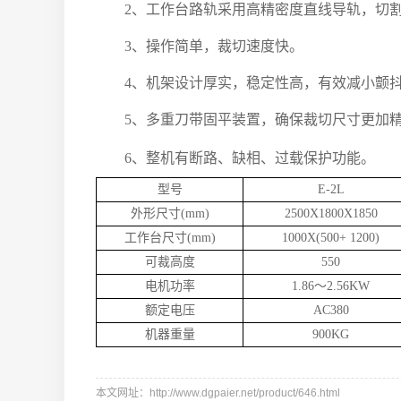
2、工作台路轨采用高精密度直线导轨，切
3、操作简单，裁切速度快。
4、机架设计厚实，稳定性高，有效减小颤
5、多重刀带固平装置，确保裁切尺寸更加
参
6、整机有断路、缺相、过载保护功能。
型号
E-2L
外形尺寸(mm)
2500X1800X1850
工作台尺寸(mm)
1000X(500+ 1200)
可裁高度
550
电机功率
1.86～2.56KW
额定电压
AC380
机器重量
900KG
本文网址：http://www.dgpaier.net/product/646.html