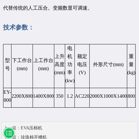
代替传统的人工压合。变频数显可调速。
技术参数：
电
上升
机
额定
重
型
下工作台
上工作台
高度
功
电压
外形尺寸(mm)
量
号
(mm)
(mm)
(mm)
率
(V)
(kg)
(kw)
EY-
2200X800
1400X800
350
1.2
AC220
2000X1000X1400
800
800
上一篇：
EVA压棉机
下一篇：
珍珠棉开槽机