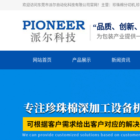
欢迎访问东莞市派尔自动化科技有限公司官网！主营：珍珠棉分切机,珍珠
“品质、创新
为包装产业提供
网站首页
产品展示
新闻资讯
珍珠棉高速粘合机
派尔动态
珍珠棉横竖分切机
行业动态
立切机
知识库
EVA横竖分切机
四柱裁断机
热熔胶机