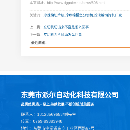
本文网址：http://www.dgpaier.net/news/606.html
关键词：
珍珠棉切片机
,
珍珠棉横竖分切机
,
珍珠棉切片机厂家
上一篇：
立切机切出来不直是怎么回事
下一篇：
立切机刀片抖动怎么回事
最近浏览：
东莞市派尔自动化科技有限公司
品质优质,客户至上,持续发展,不断创新,诚信服务
联系人：18128569653/刘先生
传真：0769-89383948
地址：东莞市中堂镇东向工业区西路67号