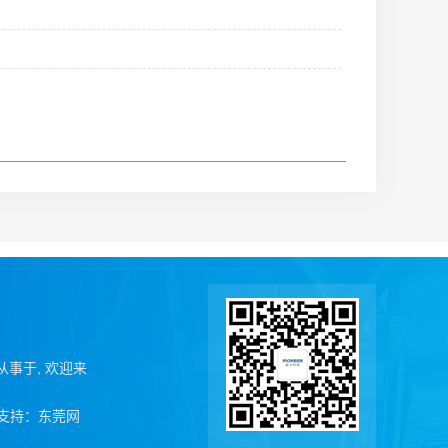
业从事于, 欢迎来
支持：
东莞网