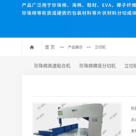
珍珠棉压棉机
珍珠棉开槽机
数控送料裁断机
珍珠棉排废机
首 页
>>
产品展示
>>
立切机
珍珠棉高速粘合机
珍珠棉横竖分切机
立切
所
点
发