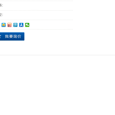
格：
型：