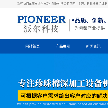
欢迎访问东莞市派尔自动化科技有限公司官网！主营：珍珠棉分切机,珍珠
“品质、创新
为包装产业提供
网站首页
产品展示
新闻资讯
珍珠棉高速粘合机
派尔动态
珍珠棉横竖分切机
行业动态
立切机
知识库
EVA横竖分切机
四柱裁断机
热熔胶机