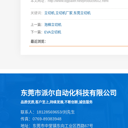
本文网址：http://www.dgpaier.net/product/602.html
关键词：
立切机
,
立切机厂家
,
东莞立切机
上一篇：
泡棉立切机
下一篇：
EVA立切机
最近浏览：
东莞市派尔自动化科技有限公司
品质优质,客户至上,持续发展,不断创新,诚信服务
联系人：18128569653/刘先生
传真：0769-89383948
地址：东莞市中堂镇东向工业区西路67号