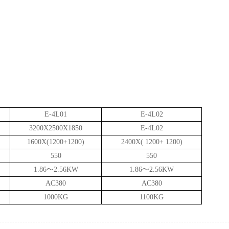
参数：
E-4L01
E-4L02
3200X2500X1850
E-4L02
1600X(1200+1200)
2400X( 1200+ 1200)
550
550
1.86～2.56KW
1.86～2.56KW
AC380
AC380
1000KG
1100KG