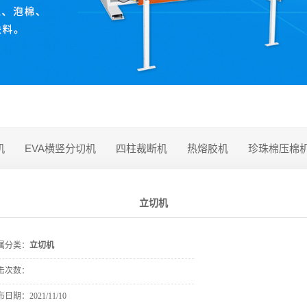
机
EVA横竖分切机
四柱裁断机
热熔胶机
珍珠棉压棉
立切机
属分类：
立切机
击次数：
布日期：
2021/11/10