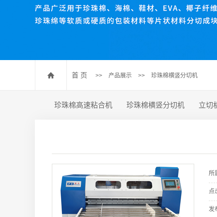
珍珠棉压棉机
珍珠棉开槽机
数控送料裁断机
珍珠棉排废机
首 页
>>
产品展示
>>
珍珠棉横竖分切机
珍珠棉高速粘合机
珍珠棉横竖分切机
立切
所
点
发