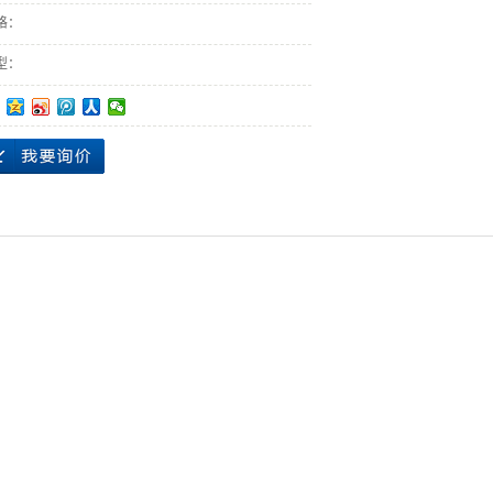
格：
型：