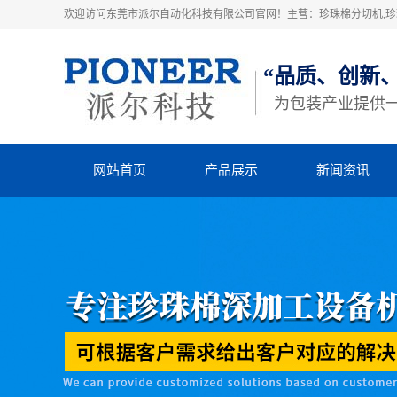
欢迎访问东莞市派尔自动化科技有限公司官网！主营：珍珠棉分切机,珍珠
“品质、创新
为包装产业提供
网站首页
产品展示
新闻资讯
珍珠棉高速粘合机
派尔动态
珍珠棉横竖分切机
行业动态
立切机
知识库
EVA横竖分切机
四柱裁断机
热熔胶机