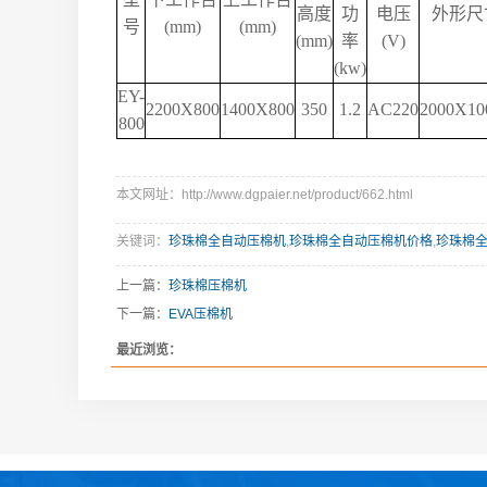
高度
功
电压
外形尺寸
号
(mm)
(mm)
(mm)
率
(V)
(kw)
EY-
2200X800
1400X800
350
1.2
AC220
2000X10
800
本文网址：http://www.dgpaier.net/product/662.html
关键词：
珍珠棉全自动压棉机
,
珍珠棉全自动压棉机价格
,
珍珠棉
上一篇：
珍珠棉压棉机
下一篇：
EVA压棉机
最近浏览：