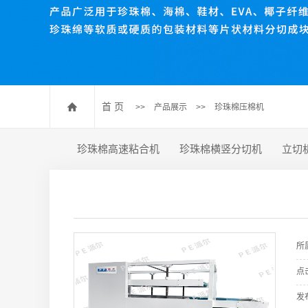
珍珠棉压棉机
珍珠棉开槽机
数控送料裁断机
珍珠棉排废机
首 页
>>
产品展示
>>
珍珠棉压棉机
珍珠棉高速粘合机
珍珠棉横竖分切机
立切
所
点
发