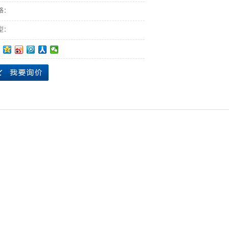
格：
型：