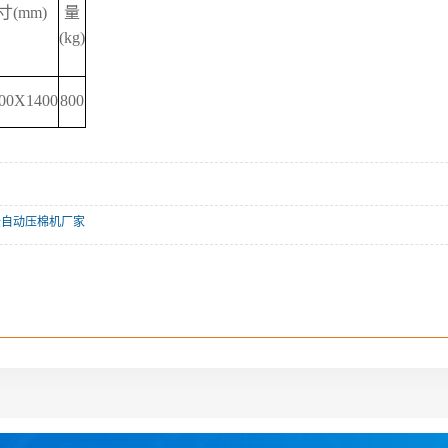
(mm)
量
(kg)
00X1400
800
全自动压棉机厂家