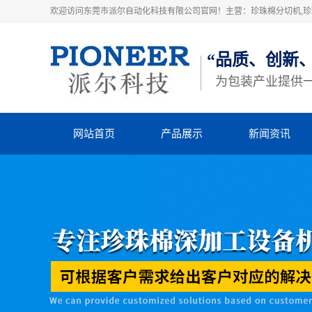
欢迎访问东莞市派尔自动化科技有限公司官网！主营：珍珠棉分切机,珍珠
“品质、创新
为包装产业提供
网站首页
产品展示
新闻资讯
珍珠棉高速粘合机
派尔动态
珍珠棉横竖分切机
行业动态
立切机
知识库
EVA横竖分切机
四柱裁断机
热熔胶机