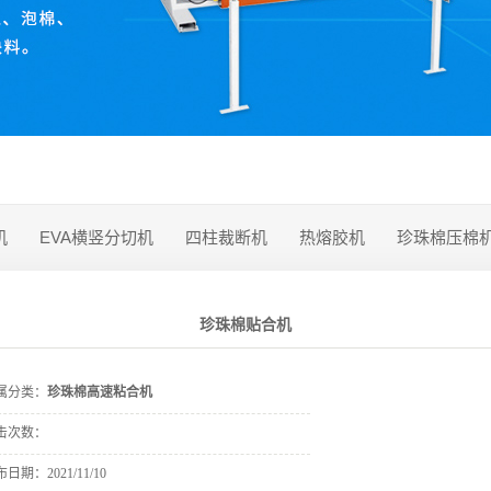
机
EVA横竖分切机
四柱裁断机
热熔胶机
珍珠棉压棉
珍珠棉贴合机
属分类：
珍珠棉高速粘合机
击次数：
布日期：
2021/11/10