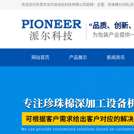
欢迎访问东莞市派尔自动化科技有限公司官网！主营：珍珠棉分切机,珍珠
“品质、创新
为包装产业提供
网站首页
产品展示
新闻资讯
珍珠棉高速粘合机
派尔动态
珍珠棉横竖分切机
行业动态
立切机
知识库
EVA横竖分切机
四柱裁断机
热熔胶机