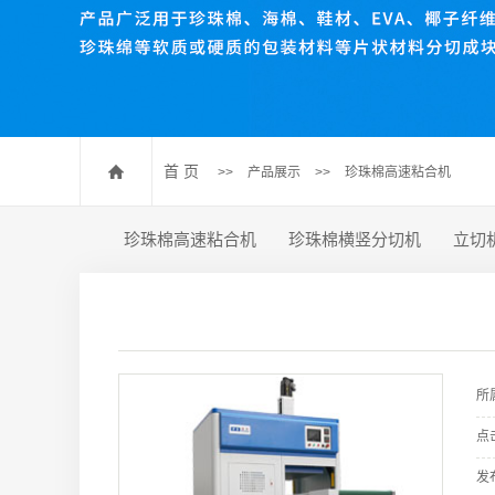
珍珠棉压棉机
珍珠棉开槽机
数控送料裁断机
珍珠棉排废机
首 页
>>
产品展示
>>
珍珠棉高速粘合机
珍珠棉高速粘合机
珍珠棉横竖分切机
立切
所
点
发