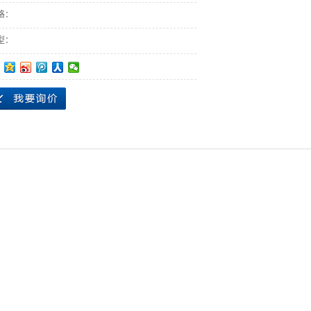
格：
型：