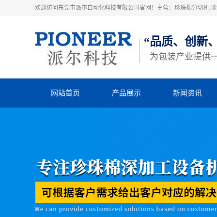
欢迎访问东莞市派尔自动化科技有限公司官网！主营：珍珠棉分切机,珍珠
“品质、创新
为包装产业提供
网站首页
产品展示
新闻资讯
珍珠棉高速粘合机
派尔动态
珍珠棉横竖分切机
行业动态
立切机
知识库
EVA横竖分切机
四柱裁断机
热熔胶机