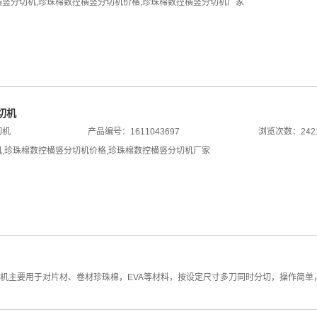
横竖分切机
,
珍珠棉数控横竖分切机价格
,
珍珠棉数控横竖分切机厂家
切机
切机
产品编号：1611043697
浏览次数：242
机
,
珍珠棉数控横竖分切机价格
,
珍珠棉数控横竖分切机厂家
切机主要用于对片材、卷材珍珠棉，EVA等材料，按设定尺寸多刀同时分切，操作简