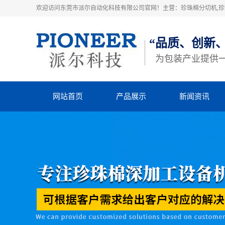
欢迎访问东莞市派尔自动化科技有限公司官网！主营：珍珠棉分切机,珍珠
“品质、创新
为包装产业提供
网站首页
产品展示
新闻资讯
珍珠棉高速粘合机
派尔动态
珍珠棉横竖分切机
行业动态
立切机
知识库
EVA横竖分切机
四柱裁断机
热熔胶机