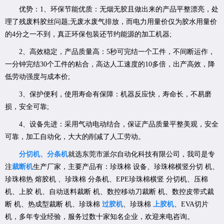
优势：1、环保节能优质：无烟无胶且做出来的产品平整漂亮，处
理了残废料胶丝问题;无废水废气排放，而电力用量价仅为胶水用量价
的4分之一不到，真正环保包装还节约能源的加工机器;
2、高效稳定，产品质量高：5秒可完结一个工件，不间断运作，
一分钟完结30个工件的粘合，高达人工速度的10多倍，出产高效，降
低劳动强度与成本价;
3、保护便利，使用寿命有保障：机器反应快，寿命长，不易磨
损，安全可靠;
4、设备先进：采用气动电动结合，保证产品质量平整美观，安全
可靠，加工自动化，大大的削减了人工劳动。
分切机、分条机
就选东莞市派尔自动化科技有限公司，我司是专
注
裁断机
生产厂家，主要产品有：珍珠棉 设备、珍珠棉横竖分切 机、
珍珠棉热 熔胶机 、珍珠棉 分条机、EPE珍珠棉横竖 分切机、压棉
机、上胶 机、自动送料裁断 机、数控移动刀裁断 机、数控皮带式裁
断 机、热成型裁断 机、珍珠棉
过胶机
、珍珠棉
上胶机
、EVA切片
机，多年专业经验，服务过数十家知名企业，欢迎来电咨询。