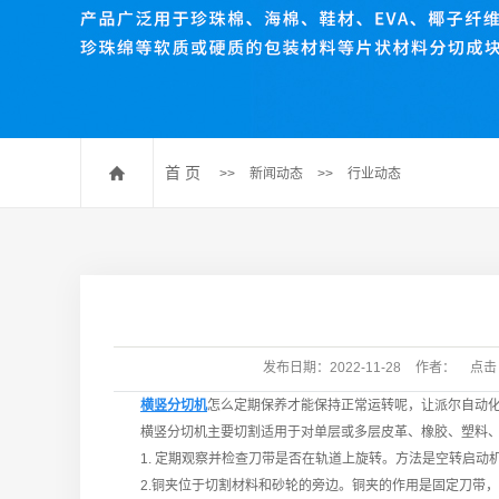
珍珠棉压棉机
珍珠棉开槽机
数控送料裁断机
珍珠棉排废机
首 页
>>
新闻动态
>>
行业动态
发布日期：
2022-11-28
作者：
点击
横竖分切机
怎么定期保养才能保持正常运转呢，让
派尔自动
横竖分切机主要切割适用于对单层或多层皮革、橡胶、塑料、泡
1. 定期观察并检查刀带是否在轨道上旋转。方法是空转启动
2.铜夹位于切割材料和砂轮的旁边。铜夹的作用是固定刀带，