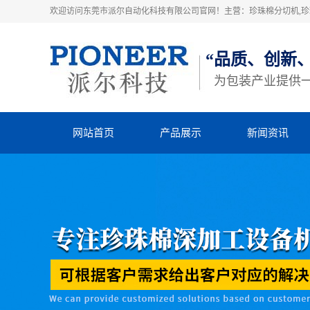
欢迎访问东莞市派尔自动化科技有限公司官网！主营：珍珠棉分切机,珍珠
“品质、创新
为包装产业提供
网站首页
产品展示
新闻资讯
珍珠棉高速粘合机
派尔动态
珍珠棉横竖分切机
行业动态
立切机
知识库
EVA横竖分切机
四柱裁断机
热熔胶机