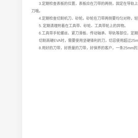
3.定期检查表板的位置，表板应在刀带的两侧，固定在导轨上
刀哦。
4.定期检查切割机刀、砂轮。砂轮在刀带两侧要均匀对称，轻
5. 定期清理附着在工具带、砂轮、工具带轮上的异物。
6.工具带手轮螺丝、紧刀滑板、传动轴承、导轨等部位，定期
切割高硬EVA时，需要使用坚硬锋利的刀，切忌使用超过25m
8.用好的刀带，好质量的刀带，好保养的客户，一条25mm的