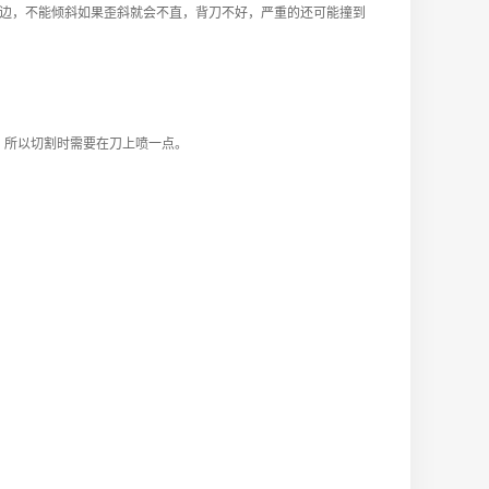
边，不能倾斜如果歪斜就会不直，背刀不好，严重的还可能撞到
，所以切割时需要在刀上喷一点。