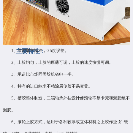
主要特性：
1、温控非常精准，0.5度误差。
2、上胶均匀，上胶的厚薄可调，上胶的速度快慢可调。
3、承诺比市场同类胶机省电一半。
4、特有的进口纳米不粘涂层使胶不易变黄。
5、槽胶整体制造，二端轴承外挂设计使滚轮不易卡死和漏胶绝不
漏胶。
6、滚轮上胶方式，适用于各种较厚或立体材料之上胶作业:如:缓