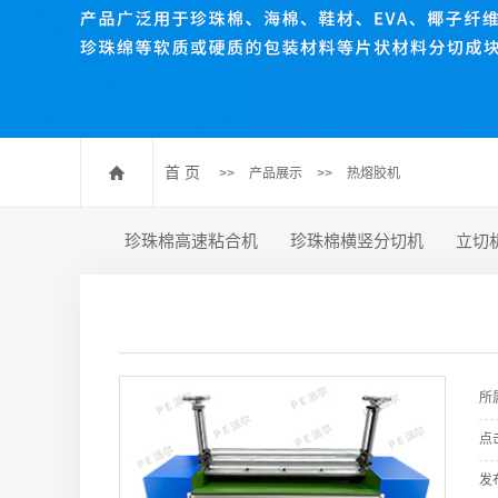
珍珠棉压棉机
珍珠棉开槽机
数控送料裁断机
珍珠棉排废机
首 页
>>
产品展示
>>
热熔胶机
珍珠棉高速粘合机
珍珠棉横竖分切机
立切
所
点
发