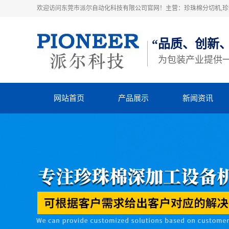
欢迎访问东莞市派尔自动化科技有限公司官网！主营：珍珠棉分切机,珍珠
“品质、创新
为包装产业提供
网站首页
产品展示
新闻资讯
珍珠棉高速粘合机
派尔动态
珍珠棉横竖分切机
行业动态
立切机
知识库
EVA横竖分切机
四柱裁断机
热熔胶机