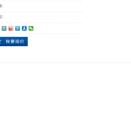
格：
型：