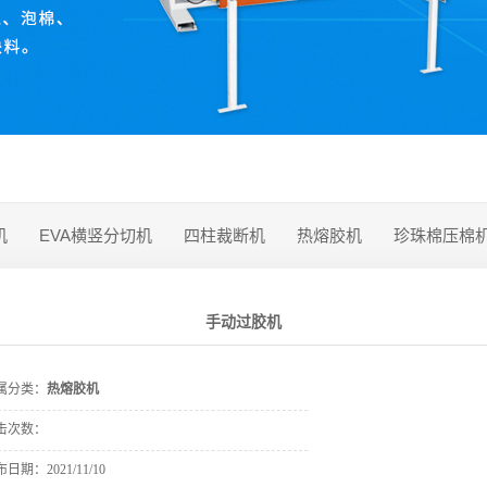
机
EVA横竖分切机
四柱裁断机
热熔胶机
珍珠棉压棉
手动过胶机
属分类：
热熔胶机
击次数：
布日期：
2021/11/10