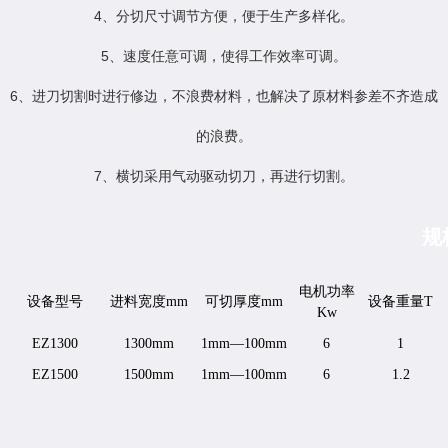
4、分切尺寸调节方便，便于生产多样化。
5、速度任意可调，使得工作效率可调。
6、进刀切割时进行修边，不浪费材料，也解决了原材料参差不齐造成
的浪费。
7、横切采用气动驱动切刀，再进行切割。
规
电机功率
设备型号
进料宽度mm
可切厚度mm
设备重量T
Kw
EZ1300
1300mm
1mm—100mm
6
1
EZ1500
1500mm
1mm—100mm
6
1.2